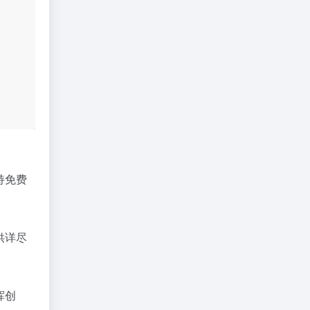
持
免费
供详尽
挥创