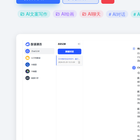
AI文案写作
AI绘画
AI聊天
# AI对话
# 