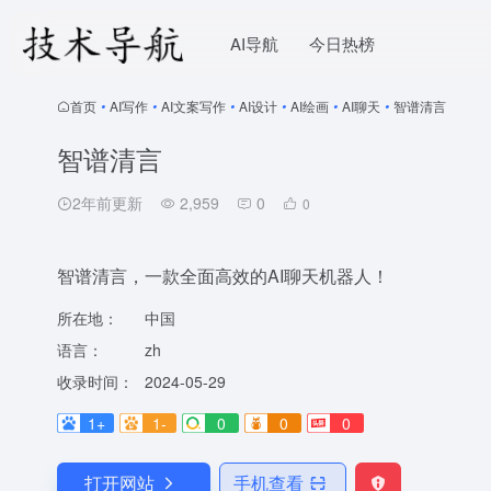
AI导航
今日热榜
首页
•
AI写作
•
AI文案写作
•
AI设计
•
AI绘画
•
AI聊天
•
智谱清言
智谱清言
2年前更新
2,959
0
0
智谱清言，一款全面高效的AI聊天机器人！
所在地：
中国
语言：
zh
收录时间：
2024-05-29
1+
1-
0
0
0
打开网站
手机查看