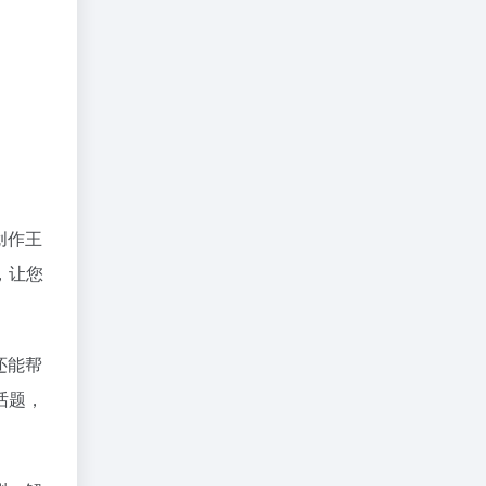
创作王
，让您
还能帮
话题，