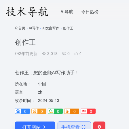
AI导航
今日热榜
首页
•
AI写作
•
AI文案写作
•
创作王
创作王
2年前更新
3,018
0
0
创作王，您的全能AI写作助手！
所在地：
中国
语言：
zh
收录时间：
2024-05-13
0
0
0
0
0
打开网站
手机查看