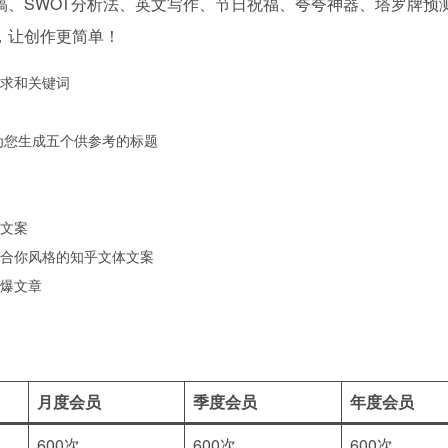
稿、SWOT分析法、英文写作、节日祝福、夸夸神器、塔罗牌预
，让创作更简单！
求和关键词
为您生成五个供参考的标题
文案
合你风格的知乎文体文案
爆文章
月度会员
季度会员
年度会员
600次
600次
600次