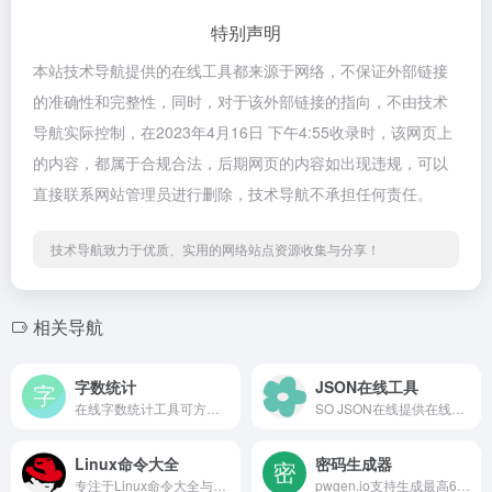
特别声明
本站技术导航提供的在线工具都来源于网络，不保证外部链接
的准确性和完整性，同时，对于该外部链接的指向，不由技术
导航实际控制，在2023年4月16日 下午4:55收录时，该网页上
的内容，都属于合规合法，后期网页的内容如出现违规，可以
直接联系网站管理员进行删除，技术导航不承担任何责任。
技术导航致力于优质、实用的网络站点资源收集与分享！
相关导航
字数统计
JSON在线工具
在线字数统计工具可方便的统计出字数和字符个数。
SO JSON在线提供在线JSON解析，可以把JSON内容或JSON文件进行格式化解析，按JSON层级展现。当JSON格式出现问题，采用中文的方式提醒JSON错误内容，以及标记JSON解析错误位置。SOJSON在线工具立志做一个完美的在线工具站，不仅仅是JSON在线工具，还有很多其他的在线工具。
Linux命令大全
密码生成器
专注于Linux命令大全与详解的在线命令查询网站，包含Linux命令手册、Linux命令详解、Linux命令学习与shell脚本编程大全等优质学习资料，准确，丰富，稳定，在技术之路上为您护航！
pwgen.io支持生成最高60位数的密码，支持批量生成最高500组密码，可导出CSV、TXT文件。