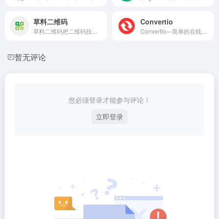
草料二维码
Convertio
草料二维码把二维码技术变成简单实用的产品，让每个人都可以快速复用成功案例经验，自由组合内容展示、表单、批量、数据统计、美化和标签排版等功能，免费制作出能高效解决业务问题的二维码。
Convertio—简单的在线文件转换工具。支持超过309种不同的文档、图像、电子表格、电子书、归档、演示文稿、音频和视频格式。
暂无评论
您必须登录才能参与评论！
立即登录