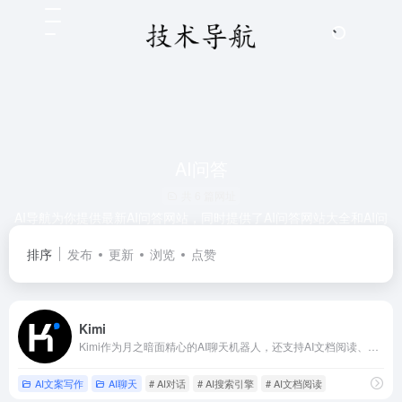
AI问答
共 6 篇网址
AI导航为你提供最新AI问答网站，同时提供了AI问答网站大全和AI问
答网站合集。无论你是工程师、开发者、产品经理、设计师，还是
排序
发布
更新
浏览
点赞
人工智能爱好者，都可以在AI导航找到心仪的AI问答网站。AI人
生，就上AI导航！
Kimi
Kimi作为月之暗面精心的AI聊天机器人，还支持AI文档阅读、AI文案写作、AI搜索！
AI文案写作
AI聊天
# AI对话
# AI搜索引擎
# AI文档阅读