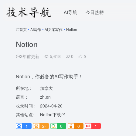
AI导航
今日热榜
首页
•
AI写作
•
AI文案写作
•
Notion
Notion
2年前更新
5,618
0
0
Notion，你必备的AI写作助手！
所在地：
加拿大
语言：
zh,en
收录时间：
2024-04-20
其他站点:
Notion下载
1
2-
0
0
1