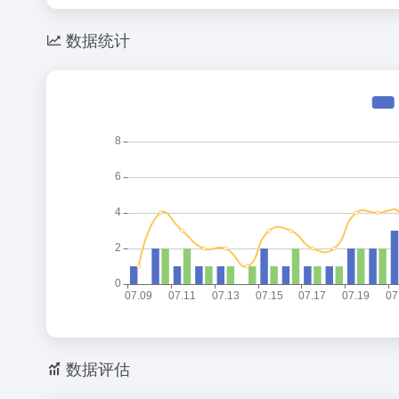
数据评估
Notion浏览人数已经达到5,618，如你需要查询该
入；以目前的网站数据参考，建议大家请以爱站数据为
及索引量、用户体验等；当然要评估一个站的价值，
Notion的站长进行洽谈提供。如该站的IP、PV、跳
本站技术导航提供的Notion都来源于网络，不保证外部链
2024年4月20日 下午5:45收录时，该网页上的内容，
导航不承担任何责任。
技术导航致力于优质、实用的网络站点资源收集与分享！