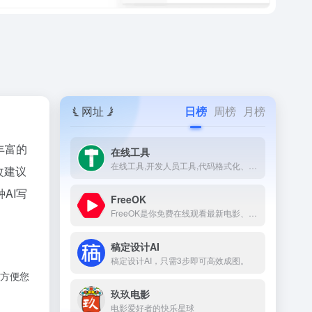
网址
日榜
周榜
月榜
丰富的
在线工具
在线工具,开发人员工具,代码格式化、压缩、加密、解密,下载链接转换,json格式化,正则测试工具,favicon在线制作,字帖工具,中文简繁体转换,迅雷下载链接转换,进制转换,二维码,照片压缩,pdf合并。
改建议
AI写
FreeOK
FreeOK是你免费在线观看最新电影、电视剧、综艺和动漫番剧的首选平台。
稿定设计AI
稿定设计AI，只需3步即可高效成图。
方便您
玖玖电影
电影爱好者的快乐星球