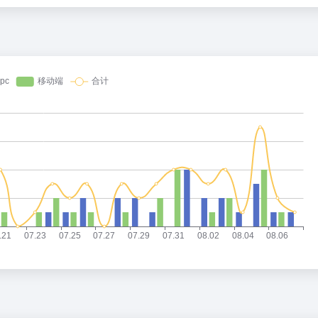
站的相关权重信息，可以点击"
5118数据
""
爱站数据
""
Chinaz数
准，更多网站价值评估因素如：Notion的访问速度、搜索引擎
最主要还是需要根据您自身的需求以及需要，一些确切的数据则
出率等！
特别声明
接的准确性和完整性，同时，对于该外部链接的指向，不由技术导航实际控
都属于合规合法，后期网页的内容如出现违规，可以直接联系网站管理员进行删
本文地址https://www.codernav.cn/site/20