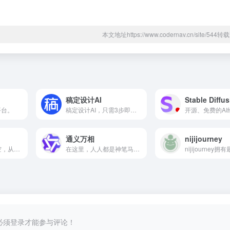
本文地址https://www.codernav.cn/site/54
稿定设计AI
Stable Diffu
平台。
稿定设计AI，只需3步即可高效成图。
开源、免费的A
通义万相
nijijourney
看的见你的天马行空，从文本描述生成绘画艺术作品。
在这里，人人都是神笔马良！
必须登录才能参与评论！