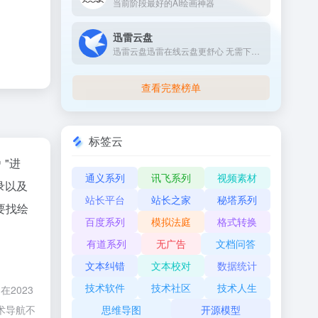
当前阶段最好的AI绘画神器
迅雷云盘
迅雷云盘迅雷在线云盘更舒心 无需下载 , 文件想看就看。空间：免费2TB，白金会员3TB，超级会员6TB 会员价格：白金会员15元/月，超级会员30元/月 上传速度：网速760K/s，上传速度624K/s ...
查看完整榜单
标签云
"进
通义系列
讯飞系列
视频素材
录以及
站长平台
站长之家
秘塔系列
要找绘
百度系列
模拟法庭
格式转换
有道系列
无广告
文档问答
文本纠错
文本校对
数据统计
技术软件
技术社区
技术人生
2023
术导航不
思维导图
开源模型