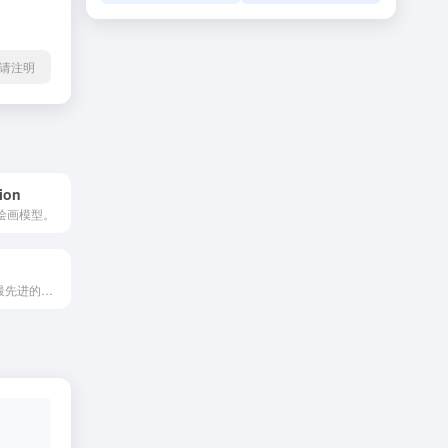
4转载请注明
sion
I绘画模型。
nijijourney拥有最先进的AI，可以绘制任何二次元风格的绘画！