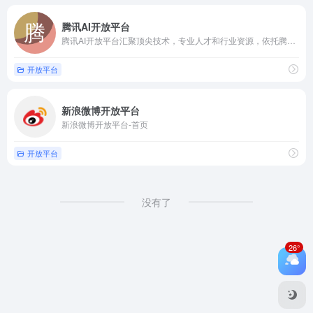
腾讯AI开放平台
腾讯AI开放平台汇聚顶尖技术，专业人才和行业资源，依托腾讯AI Lab、腾讯云、优图实验室及合作伙伴强大的AI技术能力，升级锻造创业项目。通过腾讯品牌、创投和流量广告等资源，为AI技术及产品找到更多的应用场景，实现产品从打造到引爆的全过程。
开放平台
新浪微博开放平台
新浪微博开放平台-首页
开放平台
没有了
26°