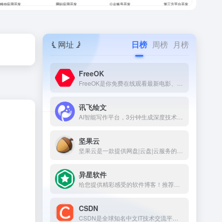
网址
日榜
周榜
月榜
FreeOK
FreeOK是你免费在线观看最新电影、电视剧、综艺和动漫番剧的首选平台。
讯飞绘文
AI智能写作平台，3分钟生成深度技术文章
坚果云
坚果云是一款提供网盘|云盘|云服务的团队协助软件,可随时随地实现共享文件夹。坚果云网盘支持移动办公,协同办公,文件同步,数据备份,智能管理,在线编辑等功能。
异星软件
给您提供精彩感受的软件博客！推荐精选好用实用的软件及资源，且有详细的图文评测介绍。大量绿色、好用软件及资源下载。
CSDN
CSDN是全球知名中文IT技术交流平台,创建于1999年,包含原创博客、精品问答、职业培训、技术论坛、资源下载等产品服务,提供原创、优质、完整内容的专业IT技术开发社区。