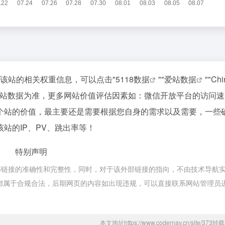
询该站的相关权重信息，可以点击"
5118数据
""
爱站数据
""
Ch
爱站数据为准，更多网站价值评估因素如：微信开放平台的访问速
个站的价值，最主要还是需要根据您自身的需求以及需要，一些
站的IP、PV、跳出率等！
特别声明
部链接的准确性和完整性，同时，对于该外部链接的指向，不由技术导航
内容，都属于合规合法，后期网页的内容如出现违规，可以直接联系网站管理员
本文地址https://www.codernav.cn/site/37