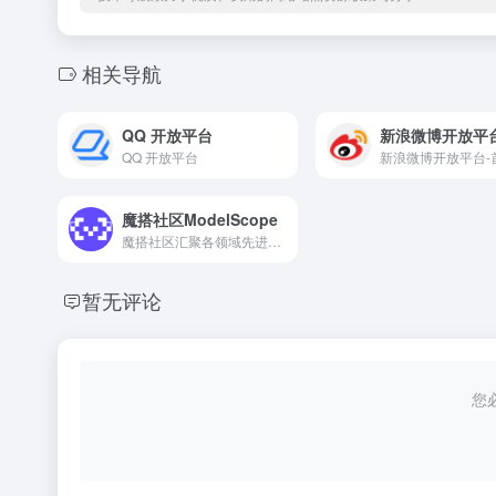
相关导航
QQ 开放平台
新浪微博开放平
QQ 开放平台
新浪微博开放平台-
魔搭社区ModelScope
魔搭社区汇聚各领域先进的机器学习模型，提供模型部署和应用的一站式服务。
暂无评论
您