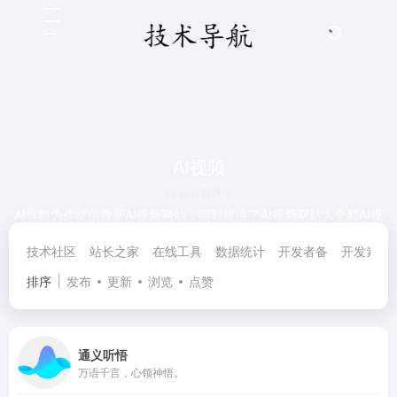
AI视频
共 8 篇网址
AI导航为你提供最新AI视频网站，同时提供了AI视频网站大全和AI视
频网站合集。无论你是工程师、开发者、产品经理、设计师，还是
技术社区
站长之家
在线工具
数据统计
开发者备
开发素材
人工智能爱好者，都可以在AI导航找到心仪的AI视频网站，AI人
生，就上AI导航！
排序
发布
更新
浏览
点赞
通义听悟
万语千言，心领神悟。