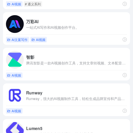
AI视频
# 通义系列
万彩AI
一站式AI写作和AI视频创作平台。
AI文案写作
AI视频
智影
腾讯智影是一款AI视频创作工具，支持文章转视频、文本配音、数字人播报等功能，帮助用户更好地进行视频化的表达。
AI视频
Runway
Runway，强大的AI视频制作工具，轻松生成品牌宣传和产品展示视频。
AI视频
Lumen5