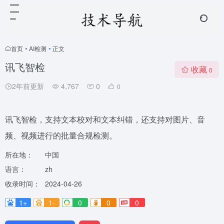
首页
•
AI检测
•
正文
讯飞智检
收藏
0
2年前更新
4,767
0
0
讯飞智检，支持文本校对和文本纠错，还支持对图片、音
频、视频进行的批量合规检测。
所在地：
中国
语言：
zh
收录时间：
2024-04-26
1+
1-
0
0
0