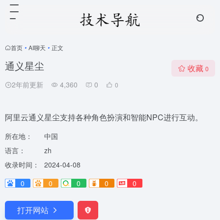
首页
•
AI聊天
•
正文
通义星尘
收藏
0
2年前更新
4,360
0
0
阿里云通义星尘支持各种角色扮演和智能NPC进行互动。
所在地：
中国
语言：
zh
收录时间：
2024-04-08
0
0
0
0
0
打开网站