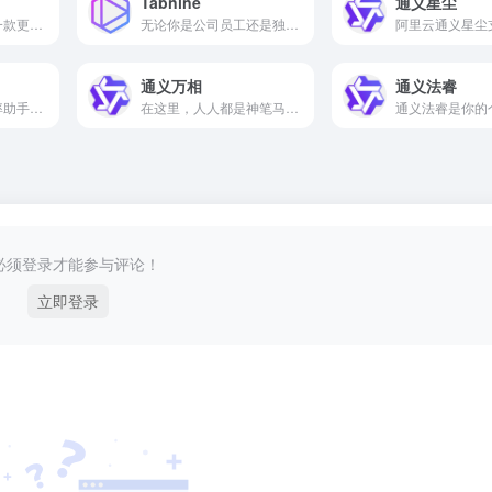
Tabnine
通义星尘
阿里云通义智文是一款更懂你的AI阅读助手。
无论你是公司员工还是独立开发者，都应该去用Tabnine。Tabnine支持AI预测代码、生成代码、代码补全等功能。
通义万相
通义法睿
阿里通义千问是效率助手，也是点子生成机。
在这里，人人都是神笔马良！
必须登录才能参与评论！
立即登录