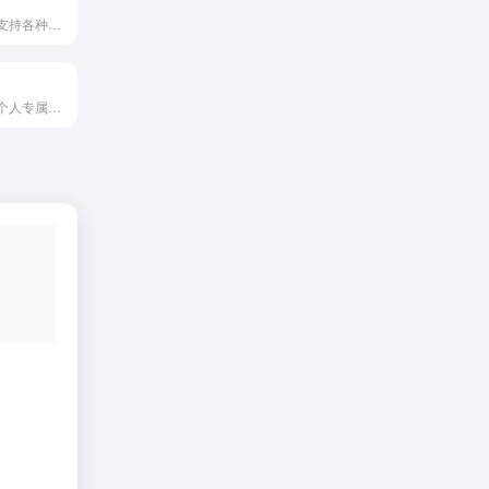
阿里云通义星尘支持各种角色扮演和智能NPC进行互动。
通义法睿是你的个人专属法律顾问！