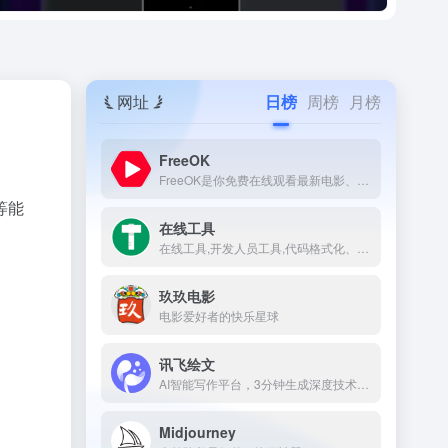
网址
日榜
周榜
月榜
FreeOK
FreeOK是你免费在线观看最新电影、电视剧、综艺和动漫番剧的首选平台。
等能
在线工具
在线工具,开发人员工具,代码格式化、压缩、加密、解密,下载链接转换,json格式化,正则测试工具,favicon在线制作,字帖工具,中文简繁体转换,迅雷下载链接转换,进制转换,二维码,照片压缩,pdf合并。
玖玖电影
电影爱好者的快乐星球
讯飞绘文
AI智能写作平台，3分钟生成深度技术文章
Midjourney