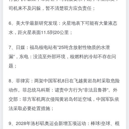
司机来不及闪躲，暂不清楚双方应负责任；
6、美大学最新研究发现：火星地表下可能有大量液态
水，距火星表面11.5到20公里；
7、日媒：福岛核电站有”25吨含放射性物质的水泄
漏”，东电：没流至外部环境，核燃料的冷却不存在问
题；
8、菲律宾：两架中国军机8日在飞越黄岩岛时采取危险
动作。菲总统马科斯：谴责中方行为”非法且鲁莽”。外
交部：菲方军机两次侵闯黄岩岛邻近空域，中国军队依
法采取必要处置措施；
9、2028年洛杉矶奥运会新增五项运动：棒球/垒球、棍