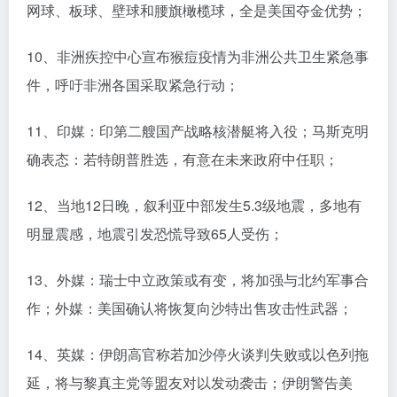
网球、板球、壁球和腰旗橄榄球，全是美国夺金优势；
10、非洲疾控中心宣布猴痘疫情为非洲公共卫生紧急事
件，呼吁非洲各国采取紧急行动；
11、印媒：印第二艘国产战略核潜艇将入役；马斯克明
确表态：若特朗普胜选，有意在未来政府中任职；
12、当地12日晚，叙利亚中部发生5.3级地震，多地有
明显震感，地震引发恐慌导致65人受伤；
13、外媒：瑞士中立政策或有变，将加强与北约军事合
作；外媒：美国确认将恢复向沙特出售攻击性武器；
14、英媒：伊朗高官称若加沙停火谈判失败或以色列拖
延，将与黎真主党等盟友对以发动袭击；伊朗警告美