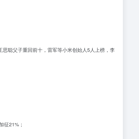
；
王健林王思聪父子重回前十，雷军等小米创始人5人上榜，李
；
加征21%；