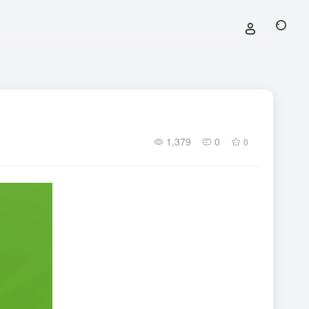
1,379
0
0