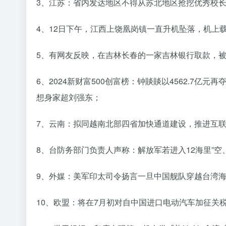
3、江苏：省内发达地区不得从苏北地区抢挖优秀校
4、12日下午，江西上饶凰岗镇一直升机坠落，机上
5、有网友反映，在吉林长春的一家吉林银行取款，
6、2024新财富500创富榜：钟賧賧以4562.7
想身家超刘强东；
7、云南：拟同越南北部四省加快通道建设，推进互
8、台防务部门负责人声称：解放军若进入12海里”空
9、外媒：美军印太司令扬言一旦中国舰队穿越台湾海
10、欧盟：将在7月初对自中国进口电动汽车加征关税，