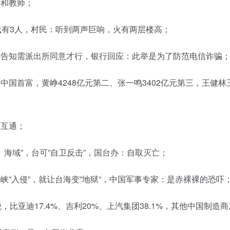
长和教师；
载有3人，村民：听到两声巨响，火有两层楼高；
被告知需派出所同意才行，银行回应：此举是为了防范电信诈骗
亿元再夺中国首富，黄峥4248亿元第二、张一鸣3402亿元第三，
联互通；
、海域”，台可”自卫反击”，国台办：自取灭亡；
峡”入侵”，就让台海变”地狱”，中国军事专家：是赤裸裸的恐吓
比亚迪17.4%、吉利20%、上汽集团38.1%，其他中国制造商