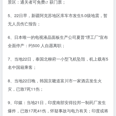
景区：通关者可
免费
获门票；
5、22日早，新疆阿克苏地区库车市发生5.0级地震，暂
无人员伤亡报告；
6、日本唯一的电视液晶面板生产公司夏普”堺工厂”宣布
全面停产：约500 人自愿离职；
7、当地22日，泰国北柳府一小型飞机坠毁，机上载有5
名中国籍乘客；
8、当地22日晚，韩国京畿道富川市一家酒店发生火
灾，已致7死11伤；
9、印媒：当地21日，印度南部安得拉邦一制药厂发生
爆炸，已致17死41伤，怀疑事故与电力有关；印度或将