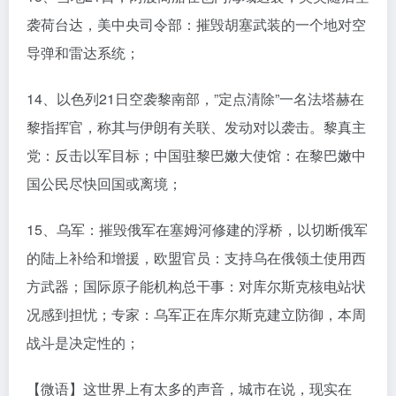
袭荷台达，美中央司令部：摧毁胡塞武装的一个地对空
导弹和雷达系统；
14、以色列21日空袭黎南部，”定点清除”一名法塔赫在
黎指挥官，称其与伊朗有关联、发动对以袭击。黎真主
党：反击以军目标；中国驻黎巴嫩大使馆：在黎巴嫩中
国公民尽快回国或离境；
15、乌军：摧毁俄军在塞姆河修建的浮桥，以切断俄军
的陆上补给和增援，欧盟官员：支持乌在俄领土使用西
方武器；国际原子能机构总干事：对库尔斯克核电站状
况感到担忧；专家：乌军正在库尔斯克建立防御，本周
战斗是决定性的；
【微语】这世界上有太多的声音，城市在说，现实在