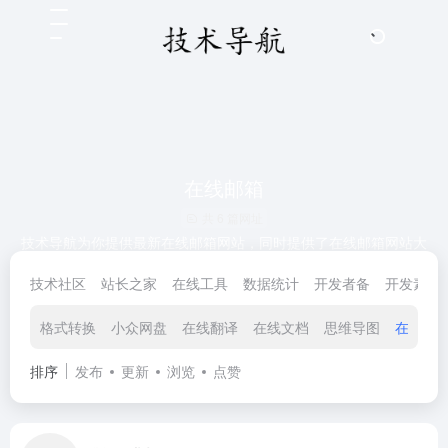
在线邮箱
共 6 篇网址
技术导航为你提供最新在线邮箱网站，同时提供了在线邮箱网站大
全和在线邮箱网站合集。无论你是工程师、开发者、产品经理、设
技术社区
站长之家
在线工具
数据统计
开发者备
开发素材
计师，还是技术爱好者，都可以在技术导航找到心仪的在线邮箱网
站，技术人生，就上技术导航！
格式转换
小众网盘
在线翻译
在线文档
思维导图
在线邮
排序
发布
更新
浏览
点赞