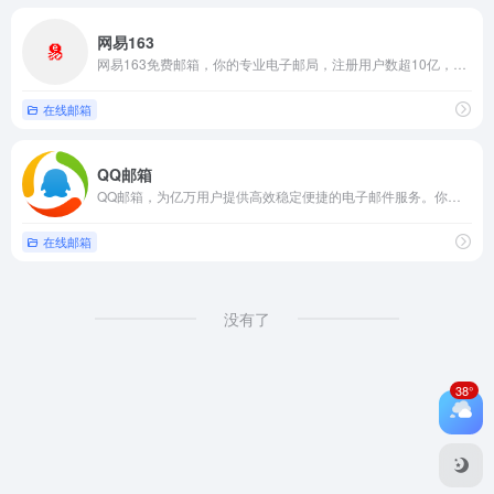
网易163
网易163免费邮箱，你的专业电子邮局，注册用户数超10亿，专业稳定安全。网易邮箱官方App“邮箱大师”帮您高效处理邮件，支持所有邮箱，并可在手机、Windows和Mac上多端协同使用。
在线邮箱
QQ邮箱
QQ邮箱，为亿万用户提供高效稳定便捷的电子邮件服务。你可以在电脑网页、iOS/iPad客户端、及Android客户端上使用它，通过邮件发送3G的超大附件，体验文件中转站、日历、记事本、漂流瓶等特色功能。QQ邮箱，常联系。
在线邮箱
没有了
38°