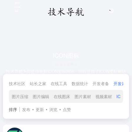
ICON图标
共 6 篇网址
技术导航为你提供最新ICON图标网站，同时提供了ICON图标网站
大全和ICON图标网站合集。无论你是工程师、开发者、产品经理、
技术社区
站长之家
在线工具
数据统计
开发者备
开发素材
设计师，还是技术爱好者，都可以在技术导航找到心仪的ICON图标
网站，技术人生，就上技术导航！
图片压缩
图片编辑
在线图床
图片素材
视频素材
ICON图
排序
发布
更新
浏览
点赞