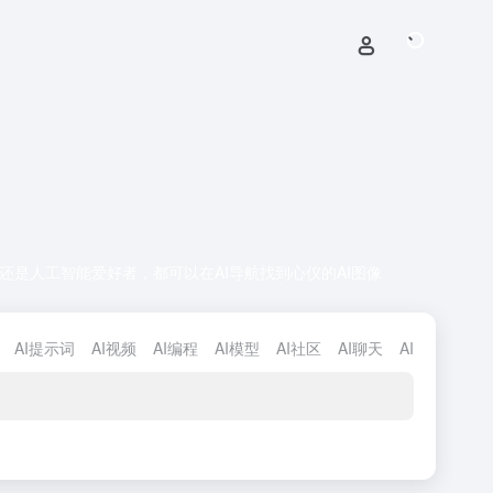
还是人工智能爱好者，都可以在AI导航找到心仪的AI图像
AI提示词
AI视频
AI编程
AI模型
AI社区
AI聊天
AI检测
AI