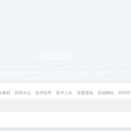
AI图像处理
共 2 篇网址
全和AI图像处理网站合集。无论你是工程师、开发者、产品经理、设计师，
处理网站，AI人生，就上AI导航！
发素材
协同办公
技术软件
技术人生
吾爱摸鱼
其他网站
AI写作