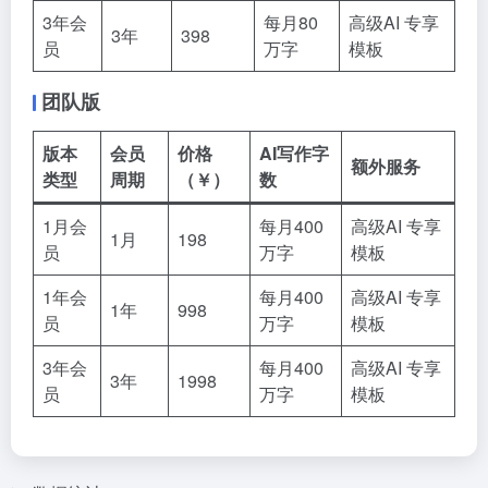
3年会
每月80
高级AI 专享
3年
398
员
万字
模板
团队版
版本
会员
价格
AI写作字
额外服务
类型
周期
（￥）
数
1月会
每月400
高级AI 专享
1月
198
员
万字
模板
1年会
每月400
高级AI 专享
1年
998
员
万字
模板
3年会
每月400
高级AI 专享
3年
1998
员
万字
模板