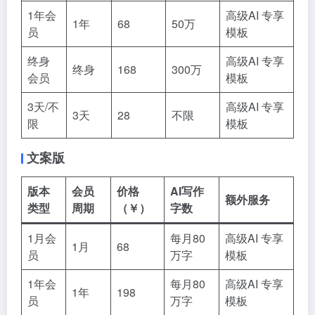
1年会
高级AI 专享
1年
68
50万
员
模板
终身
高级AI 专享
终身
168
300万
会员
模板
3天/不
高级AI 专享
3天
28
不限
限
模板
文案版
版本
会员
价格
AI写作
额外服务
类型
周期
（￥）
字数
1月会
每月80
高级AI 专享
1月
68
员
万字
模板
1年会
每月80
高级AI 专享
1年
198
员
万字
模板