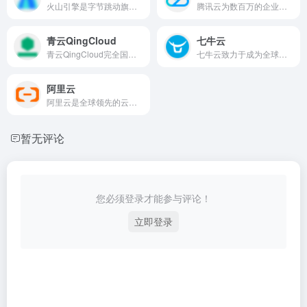
火山引擎是字节跳动旗下的云服务平台，将字节跳动快速发展过程中积累的增长方法、技术能力和应用工具开放给外部企业，提供云基础、视频与内容分发、数智平台VeDI、人工智能、开发与运维等服务，帮助企业在数字化升级中实现持续增长。
腾讯云为数百万的企业和开发者提供安全稳定的云计算服务，涵盖云服务器、云数据库、云存储、视频与CDN、域名注册等全方位云服务和各行业解决方案。
青云QingCloud
七牛云
青云QingCloud完全国产化，核心技术100%自研；无缝打通公有云和私有云，交付完全一致的功能和体验；经大规模实践验证，行业落地经验丰富；“云、网、边、端”全面布局。
七牛云致力于成为全球领先的一站式场景化智能视频云服务商，围绕数字化浪潮下的在线音视频需求，基于强大的云边一体化能力和低代码能力，持续在视频点播、互动直播、实时音视频、摄像头上云等领域，进行深度技术投入，提供面向业务场景的视频云解决方案。截至目前，有超过 100 万企业客户和开发者长期使用七牛云服务，包括 OPPO 、爱奇艺、平安银行、招商银行、上汽集团、芒果 TV 等知名企业。
阿里云
阿里云是全球领先的云计算及人工智能科技公司之一。提供免费试用、云服务器、云数据库、云安全、云企业应用等云计算服务，以及大数据、人工智能服务、精准定制基于场景的行业解决方案。免费备案，7x24小时售后支持，助企业无忧上云。
暂无评论
您必须登录才能参与评论！
立即登录