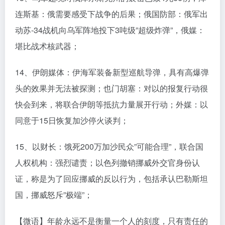
连斯基：俄需要感受下战争的后果；俄国防部：俄军出
动苏-34战机向乌军阵地投下3吨级”超级炸弹”，俄媒：
堪比战术核武器；
14、伊朗媒体：伊海军装备新型巡航导弹，具有高爆弹
头的效果并无法被探测；也门胡塞：对以的报复行动很
快会到来，将联合伊朗等抵抗力量展开行动；外媒：以
同意于15日恢复加沙停火谈判；
15、以财长：饿死200万加沙民众”可能合理”，联合国
人权机构：强烈谴责；以色列撤销挪威外交官身份认
证，称是为了回应挪威的反以行为，包括承认巴勒斯坦
国，挪威怒斥”极端”；
【微语】年龄永远不是衡量一个人的刻度，只有责任的