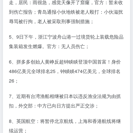
走，居民：雨很急，感觉天像开了窟窿，官方：暂未收
到伤亡报告；青岛通报小伙地铁被老人殴打：小伙滋扰
辱骂被行拘，老人被采取刑事强制措施；
5、9日下午，浙江宁波舟山港一过境货轮上装载危险品
集装箱发生燃爆。官方：无人员伤亡；
6、拼多多创始人黄峥反超钟睒睒登顶中国首富！身价
486亿美元全球排名25，钟睒睒474亿美元，全球排名
26；
7、近期有台湾渔船相继被日本以违反渔业法规为由抓
扣，外交部：中方已向日方提出严正交涉；
8、英国航空：将暂停北京航线，上海和香港航线将继
续运营；