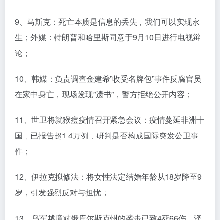
9、马斯克：死亡本质是信息的丢失，我们可以实现永
生；外媒：特朗普和哈里斯同意于9月10日进行电视辩
论；
10、韩媒：负责调查金建希”收受名牌包”事件反腐官员
在家中身亡，现场发现”遗书”，警方拒绝公开内容；
11、世卫将就猴痘疫情召开紧急会议：疫情蔓延非洲十
国，已报告超1.4万例，研判是否构成国际突发公卫事
件；
12、伊拉克拟修法：将女性法定结婚年龄从18岁降至9
岁，引发强烈反对与担忧；
13、乌军越境对俄库尔斯克州的袭击已致4死66伤，泽