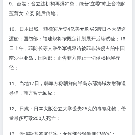
9、台媒：台立法机构再爆冲突，绿营”立委”冲上台抱起
蓝营女”立委”随后倒地；
10、日本出钱，菲律宾斥资4亿美元购买5艘日本大型巡
逻船；国防部：福建舰将按既定计划展开后续试验；16
日上午，菲防长等人乘坐军机窜访被菲非法侵占的中国
南沙中业岛，国防部：正告菲方停止一切侵权挑衅行
径；
11、当地17日，韩军方称朝鲜向半岛东部海域发射弹道
导弹，朝方暂无回应；
12、日媒：日本大阪公立大学丢失25克的毒氰化物，份
量最多可致250人死亡；
13、泽连斯基签署法案：允许部分轻罪罪犯参军；