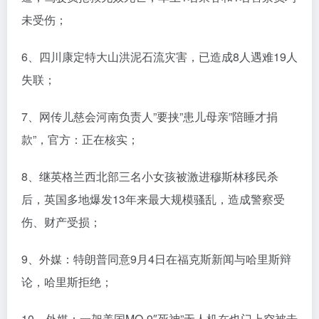
未受伤；
6、四川康定特大山洪泥石流灾害，已造成8人遇难19人
失联；
7、网传儿慈会河南负责人”要挟”患儿母亲”陪睡才捐
款”，官方：正在核实；
8、继英格兰西北部三名小女孩被激进穆斯林移民杀
后，英国多地爆发13年来最大规模骚乱，造成警察受
伤、财产受损；
9、外媒：特朗普同意9月4日在福克斯新闻与哈里斯辩
论，哈里斯拒绝；
10、外媒：一架美国MQ-9″死神”无人机在也门上空被击