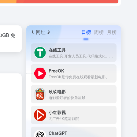
网址
日榜
周榜
月榜
GB 免
在线工具
在线工具,开发人员工具,代码格式化、压缩、加密、解密,下载链接转换,json格式化,正则测试工具,favicon在线制作,字帖工具,中文简繁体转换,迅雷下载链接转换,进制转换,二维码,照片压缩,pdf合并。
FreeOK
FreeOK是你免费在线观看最新电影、电视剧、综艺和动漫番剧的首选平台。
玖玖电影
电影爱好者的快乐星球
小红影视
无广告4K超清影院
ChatGPT