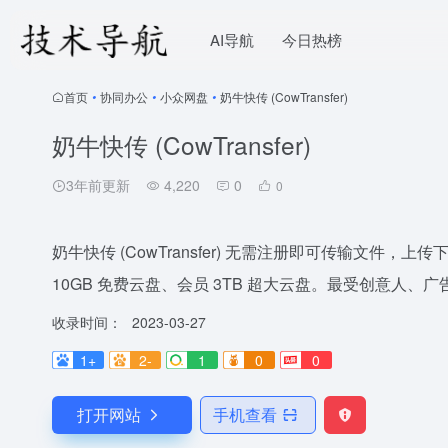
AI导航
今日热榜
首页
•
协同办公
•
小众网盘
•
奶牛快传 (CowTransfer)
奶牛快传 (CowTransfer)
3年前更新
4,220
0
0
奶牛快传 (CowTransfer) 无需注册即可传输文
10GB 免费云盘、会员 3TB 超大云盘。最受创意人
收录时间：
2023-03-27
1+
2-
1
0
0
打开网站
手机查看