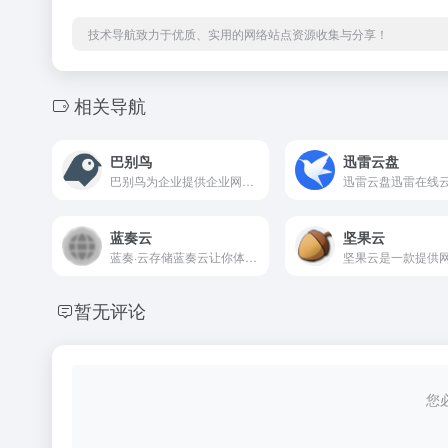
技术导航致力于优质、实用的网络站点资源收集与分享！
相关导航
巴别鸟
迅雷云盘
巴别鸟为企业提供企业网盘、企业云盘、私有云存储、移动办公等文件管理共享的协同办公服务，在线档案管理、审批管理、同步协作、权限管理等,领先业界高达A+的安全评级妥当保护企业数字资产
蓝奏云
坚果云
蓝奏·云存储蓝奏云让你体验真正的云加速：下载无任何限制，无验证码等影响用户体验限制。在蓝奏云，所有云存储、文件下载都是秒级响应。采用网众公司云计算+存储分发技术。任何网络，享受到最...
暂无评论
您