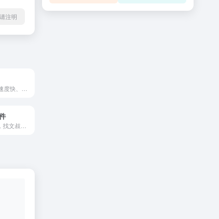
2转载请注明
阿里云盘是一款速度快、不打扰、够安全、易于分享的网盘，你可以在这里存储、管理和探索内容，尽情打造丰富的数字世界。
文件
文叔叔 - 传文件，找文叔叔（永不限速）文叔叔，免费空间 40GB，一款永不限速的云存储产品。传文件、收文件、网盘，还支持历史记录等高级功能。 24小时文件才会过期，不用登录即可上传文件、分享链接、下载文件。