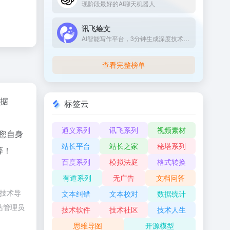
现阶段最好的AI聊天机器人
讯飞绘文
AI智能写作平台，3分钟生成深度技术文章
查看完整榜单
据
标签云
通义系列
讯飞系列
视频素材
据您自身
站长平台
站长之家
秘塔系列
等！
百度系列
模拟法庭
格式转换
有道系列
无广告
文档问答
由技术导
文本纠错
文本校对
数据统计
站管理员
技术软件
技术社区
技术人生
思维导图
开源模型