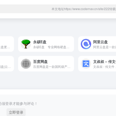
本文地址https://www.codernav.cn/site/22
永硕E盘
阿里云盘
迅雷云盘迅雷在线云盘更舒心 无需下载 , 文件想看就看。空间：免费2TB，白金会员3TB，超级会员6TB 会员价格：白金会员15元/月，超级会员30元/月 上传速度：网速760K/s，上传速度624K/s ...
永硕E盘 专业网络硬盘 －－数据存储、交流平台,可以保存您的文件、网址、记事等。以便随时随地调用或与朋友、同事分享
百度网盘
文叔叔 – 传
坚果云是一款提供网盘|云盘|云服务的团队协助软件,可随时随地实现共享文件夹。坚果云网盘支持移动办公,协同办公,文件同步,数据备份,智能管理,在线编辑等功能。
百度网盘是一款国民级产品，已连续9年为超过7亿用户提供稳定、安全的个人云存储服务，已实现电脑、手机、电视等多种终端场景的覆盖和互联，并支持多类型文件的备份、分享、查看和处理
必须登录才能参与评论！
立即登录