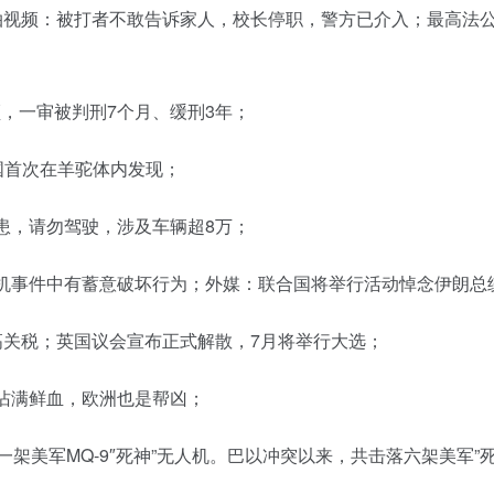
拍视频：被打者不敢告诉家人，校长停职，警方已介入；最高法公
，一审被判刑7个月、缓刑3年；
国首次在羊驼体内发现；
患，请勿驾驶，涉及车辆超8万；
坠机事件中有蓄意破坏行为；外媒：联合国将举行活动悼念伊朗总
高关税；英国议会宣布正式解散，7月将举行大选；
沾满鲜血，欧洲也是帮凶；
一架美军MQ-9″死神”无人机。巴以冲突以来，共击落六架美军”