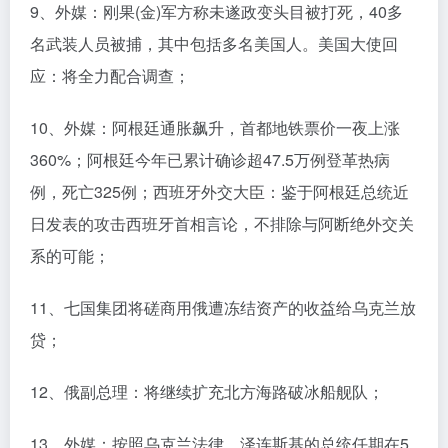
9、外媒：刚果(金)军方称未遂政变头目被打死，40多
名武装人员被捕，其中包括多名美国人。美国大使回
应：将全力配合调查；
10、外媒：阿根廷通胀飙升，首都地铁票价一夜上涨
360%；阿根廷今年已累计确诊超47.5万例登革热病
例，死亡325例；西班牙外交大臣：鉴于阿根廷总统近
日发表的攻击西班牙首相言论，不排除与阿断绝外交关
系的可能；
11、七国集团将磋商用俄遭冻结资产的收益给乌克兰放
贷；
12、俄副总理：将继续扩充北方海路破冰船舰队；
13、外媒：按照乌克兰法律，泽连斯基的总统任期在5